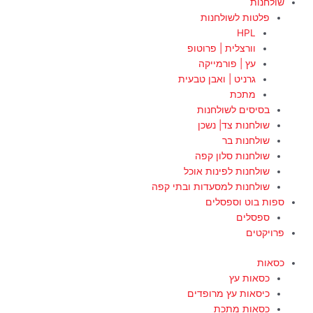
שולחנות
פלטות לשולחנות
HPL
וורצלית | פרוטופ
עץ | פורמייקה
גרניט | ואבן טבעית
מתכת
בסיסים לשולחנות
שולחנות צד| נשכן
שולחנות בר
שולחנות סלון קפה
שולחנות לפינות אוכל
שולחנות למסעדות ובתי קפה
ספות בוט וספסלים
ספסלים
פרויקטים
כסאות
כסאות עץ
כיסאות עץ מרופדים
כסאות מתכת