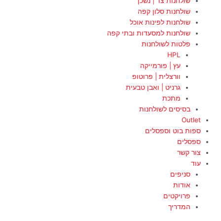
שולחנות צד | נשכן
שולחנות סלון קפה
שולחנות לפינות אוכל
שולחנות למסעדות ובתי קפה
פלטות לשולחנות
HPL
עץ | פורמייקה
וורצלית | פרוטופ
גרניט | ואבן טבעית
מתכת
בסיסים לשולחנות
Outlet
ספות בוט וספסלים
ספסלים
צור קשר
עוד
סניפים
אודות
פרויקטים
המדריך