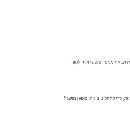
רי שבימינו – עידן שבו אנחנו אוהבים להרחיב את מנעד האפשרויות ולגוון –
ת, כדי להחליט ביניהן באופן מושכל