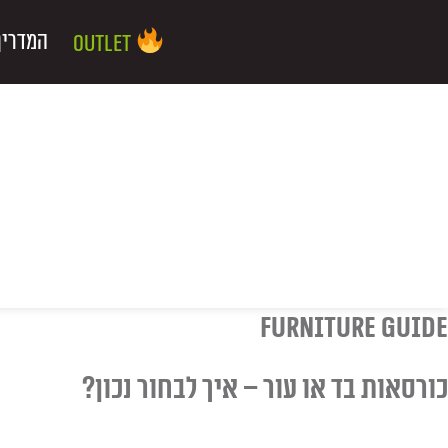
ילוג
שיווק
העדפות
פונקציונלי
סטטיסטיקה
תוכן
המדריך
Outlet
furniture guide
כורסאות בד או עור – איך לבחור נכון?