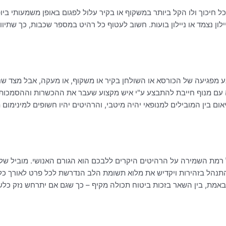
חיכוך ולו הקל ביותר במשקוף או בקיר עלול לפגום באופן משמעותי ביופ
 נצמד או ניילון בועות. חשוב לעטוף כל רהיט במספר שכבות, כך שתיו
מפגיעה של הכורסא או השולחן בקיר או משקוף, או מעקה, אבל מצד שנ
 עם מנוף חייבת להתבצע ע"י איש מקצוע שעבר את ההכשרות וההסמכות הנ
 בין המובילים למנופאי יהיה מיטבי, והרהיטים יהיו חשופים למינימום ת
 רמת השמירה על הרהיטים היקרים ללבכם הוא הגורם האנושי. מוביל ש
התנהל בזהירות ויקדיש את מלוא תשומת הלב הנדרשת לכל פרט לאורך כ
ת, בין השאר בזכות ביטוח תכולה מקיף – כך שגם אם יתרחש נזק כלשהו