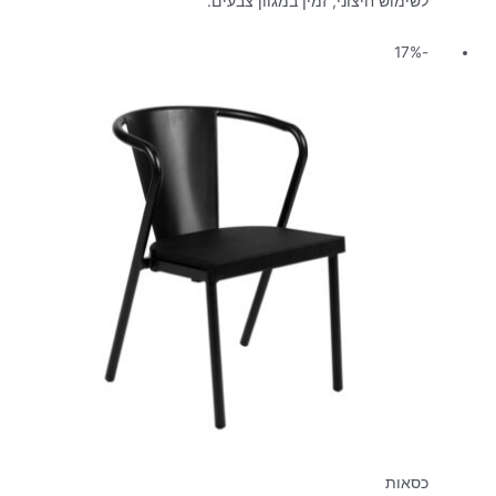
לשימוש חיצוני, זמין במגוון צבעים.
המחיר
המחיר
-17%
המקורי
הנוכחי
היה:
הוא:
₪490.00.
₪590.00.
כסאות