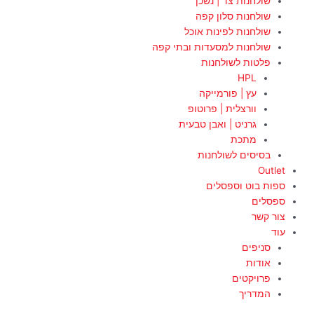
שולחנות צד | נשכן
שולחנות סלון קפה
שולחנות לפינות אוכל
שולחנות למסעדות ובתי קפה
פלטות לשולחנות
HPL
עץ | פורמייקה
וורצלית | פרוטופ
גרניט | ואבן טבעית
מתכת
בסיסים לשולחנות
Outlet
ספות בוט וספסלים
ספסלים
צור קשר
עוד
סניפים
אודות
פרויקטים
המדריך