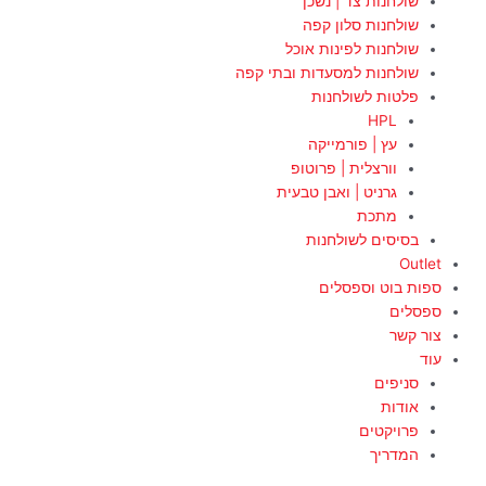
שולחנות צד | נשכן
שולחנות סלון קפה
שולחנות לפינות אוכל
שולחנות למסעדות ובתי קפה
פלטות לשולחנות
HPL
עץ | פורמייקה
וורצלית | פרוטופ
גרניט | ואבן טבעית
מתכת
בסיסים לשולחנות
Outlet
ספות בוט וספסלים
ספסלים
צור קשר
עוד
סניפים
אודות
פרויקטים
המדריך