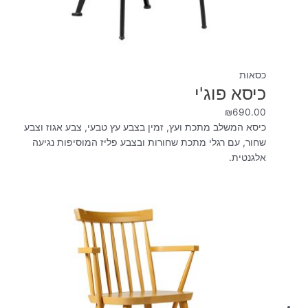
כסאות
כיסא פוג'י
₪
690.00
כיסא המשלב מתכת ועץ, זמין בצבע עץ טבעי, צבע אגוז וצבע
שחור, עם רגלי מתכת שחורות ובצבע פליז המוסיפות נגיעה
אלגנטית.
המחיר
המחיר
המקורי
הנוכחי
היה:
הוא:
₪490.00.
₪790.00.