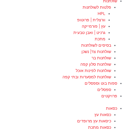
שולחנות
פלטות לשולחנות
HPL
וורצלית | פרוטופ
עץ | פורמייקה
גרניט | ואבן טבעית
מתכת
בסיסים לשולחנות
שולחנות צד| נשכן
שולחנות בר
שולחנות סלון קפה
שולחנות לפינות אוכל
שולחנות למסעדות ובתי קפה
ספות בוט וספסלים
ספסלים
פרויקטים
כסאות
כסאות עץ
כיסאות עץ מרופדים
כסאות מתכת