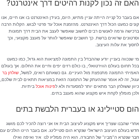
האם זה נכון לקנות רהיטים דרך אינטרנט?
אם בעבר כל קנייה הייתה עניין מתיש, היום, בעידן האינטרנט בו אנו חיים, אנו
קונים כמעט הכול דרך האינטרנט. מהזמנת אוכל עד פרטי לבוש. הקלות הרבה
ברכישה גרמה לאנשים רבים לחשוב שאפשר לעצב את הבית דרך תמונות
וסרטונים שרואים ברשת. כך חושבים שאפשר לוותר על מעצב מקצועי, וכך
לחסוך את עלות העיצוב.
מי שנכווה בעניין יודע שההבדל בין התמונה למציאות הוא גדול, כמו כמעט
בכל תחום בעולם הווירטואלי, בו כולם רזים יפים וחיים את החלום. אך בעולם
האמיתי התמונה מתנפצת מול העיניים. גם כשאתם רואים, למשל,
שולחן בר
עגול, זה לא אומר שההעתק של התמונה הזאת במציאות תתאים לבית שלכם,
כיוון ששולחן הבר מתאים יותר למסעדות ולא ל
פינות אוכל
ביתיות.
ולכן מומלץ לקחת איש מקצוע שהוא מעצב בתים.
הום סטיילינג או בעברית הלבשת בתים
אחרי שהבנו שצריך איש מקצוע לעיצוב הבית אז אני רוצה להכיר לכם מושג
חדש בעולם העיצוב הישראלי שנקרא הום סטיילינג. אם בעבר היינו הולכים עם
חבר שנקרא ה"מבין" של החבורה, הוא היה ממליץ לנו איך ואיפה ואילו