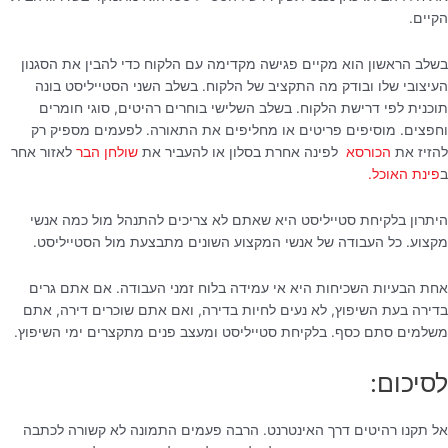
הקיים.
בשלב הראשון הוא מקיים פגישה מקדימה עם הלקוח כדי להבין את הסגנון
העיצובי שלו ובודק מה התקציב של הלקוח. בשלב השני הסטייליסט בונה
תוכנית לפי דרישת הלקוח. בשלב השלישי בוחרים רהיטים, סוגי חומרים
וחפצים. מוסיפים פריטים או מחליפים את התאורה. לפעמים מספיק רק
להזיז את
הכורסא
לפינה אחרת בסלון או להעביר את
שולחן הבר
לאזור אחר
ב
פינת האוכל.
היתרון בלקיחת סטייליסט היא שאתם לא צריכים להתנהל מול כמה אנשי
מקצוע. כל העבודה של אנשי המקצוע השונים מתבצעת מול הסטייליסט.
אחת הבעיות השכיחות היא אי עמידה בלוח זמני העבודה. אם אתם גרים
בדירה בעת השיפוץ, לא נעים לחיות בדירה, ואם אתם שוכרים דירה, אתם
משלמים סתם כסף. בלקיחת סטייליסט ומעצב פנים מתקצרים ימי השיפוץ.
לסיכום:
אל תקנו רהיטים דרך האינטרנט. הרבה פעמים התמונה לא קשורה לכתבה