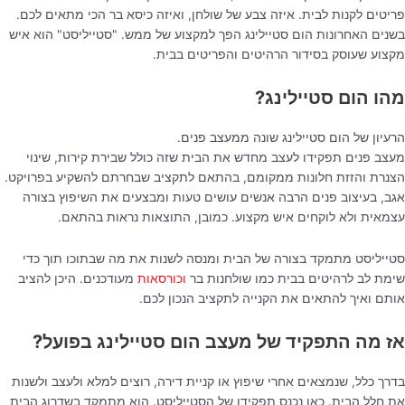
פריטים לקנות לבית. איזה צבע של שולחן, ואיזה כיסא בר הכי מתאים לכם.
בשנים האחרונות הום סטיילינג הפך למקצוע של ממש. "סטייליסט" הוא איש
מקצוע שעוסק בסידור הרהיטים והפריטים בבית.
מהו הום סטיילינג?
הרעיון של הום סטיילינג שונה ממעצב פנים.
מעצב פנים תפקידו לעצב מחדש את הבית שזה כולל שבירת קירות, שינוי
הצנרת והזזת חלונות ממקומם, בהתאם לתקציב שבחרתם להשקיע בפרויקט.
אגב, בעיצוב פנים הרבה אנשים עושים טעות ומבצעים את השיפוץ בצורה
עצמאית ולא לוקחים איש מקצוע. כמובן, התוצאות נראות בהתאם.
סטייליסט מתמקד בצורה של הבית ומנסה לשנות את מה שבתוכו תוך כדי
שימת לב לרהיטים בבית כמו שולחנות בר
וכורסאות
מעודכנים. היכן להציב
אותם ואיך להתאים את הקנייה לתקציב הנכון לכם.
אז מה התפקיד של מעצב הום סטיילינג בפועל?
בדרך כלל, שנמצאים אחרי שיפוץ או קניית דירה, רוצים למלא ולעצב ולשנות
את חלל הבית. כאן נכנס תפקידו של הסטייליסט. הוא מתמקד בשדרוג הבית