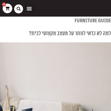
ילוג
שיווק
העדפות
פונקציונלי
סטטיסטיקה
0
עגלת
תוכן
קניות
כסאות בר
ריהוט חוץ
ספות בוט וספסלים
furniture guide
למה לא כדאי לוותר על מעצב מקצועי לבית?