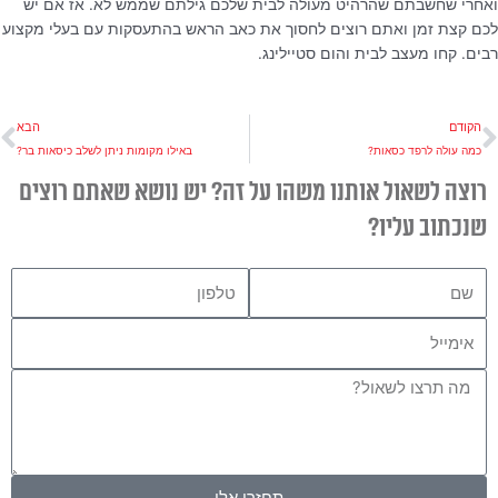
ואחרי שחשבתם שהרהיט מעולה לבית שלכם גילתם שממש לא. אז אם יש
לכם קצת זמן ואתם רוצים לחסוך את כאב הראש בהתעסקות עם בעלי מקצוע
רבים. קחו מעצב לבית והום סטיילינג.
ודם
ה
הקודם
הבא
כמה עולה לרפד כסאות?
באילו מקומות ניתן לשלב כיסאות בר?
רוצה לשאול אותנו משהו על זה? יש נושא שאתם רוצים
שנכתוב עליו?
שם
טלפון
אימייל
הודעה
תחזרו אלי