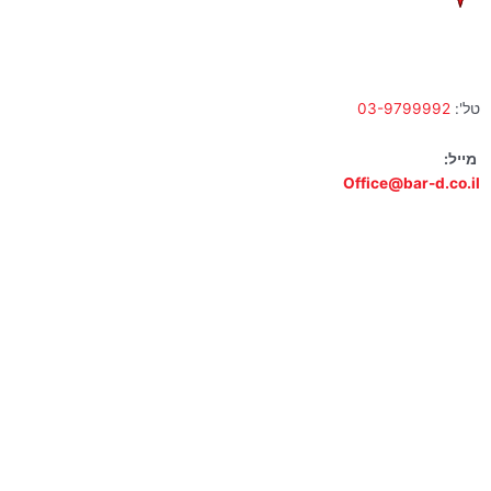
א' – ה' 10:00 – 18:00 | שישי 9:00 – 13:00
טל':
03-9799992
מייל:
Office@bar-d.co.il