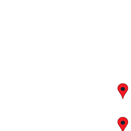
יצחק בן צבי 29, ראשון לציון
א' – ה' 8:00 – 18:00 | שישי 9:00 – 13:00
לח"י 28 , בני ברק