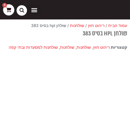
ילוג
שיווק
העדפות
פונקציונלי
סטטיסטיקה
0
עגלת
תוכן
קניות
כסאות בר
ריהוט חוץ
ספות בוט וספסלים
עמוד הבית
/
ריהוט חוץ
/
שולחנות
/ שולחן hpl בסיס 383
שולחן hpl בסיס 383
קטגוריות
ריהוט חוץ
,
שולחנות
,
שולחנות
,
שולחנות למסעדות ובתי קפה