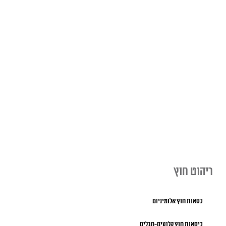
ריהוט חוץ
כסאות חוץ אלומיניום
כיסאות חוץ קלועים-חבלים