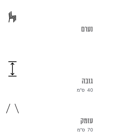
נערם
גובה
40 ס"מ
עומק
70 ס"מ