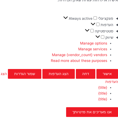
אישית או לדחות עוגיות שאינן הכרחיות.
פונקציונלי
Always active
העדפות
סטטיסטיקה
שיווק
Manage options
Manage services
Manage {vendor_count} vendors
Read more about these purposes
אישור
דחה
הצג העדפות
שמור הגדרות
הצג
העדפות
{title}
{title}
{title}
אנו מעריכים את פרטיותך