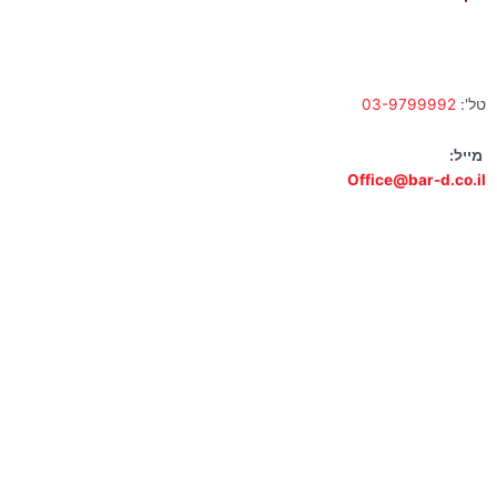
א' – ה' 10:00 – 18:00 | שישי 9:00 – 13:00
טל':
03-9799992
מייל:
Office@bar-d.co.il