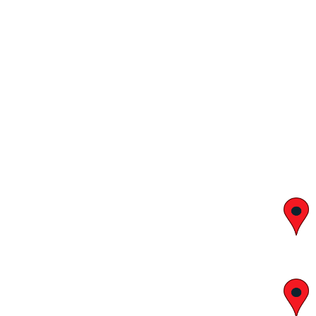
יצחק בן צבי 29, ראשון לציון
א' – ה' 8:00 – 18:00 | שישי 9:00 – 13:00
לח"י 28 , בני ברק