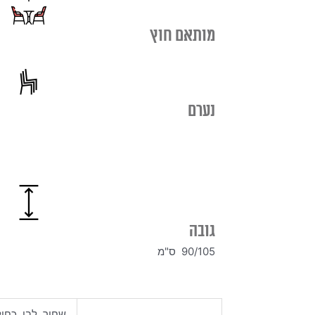
מותאם חוץ
נערם
גובה
90/105 ס"מ
שחור, לבן, כחול