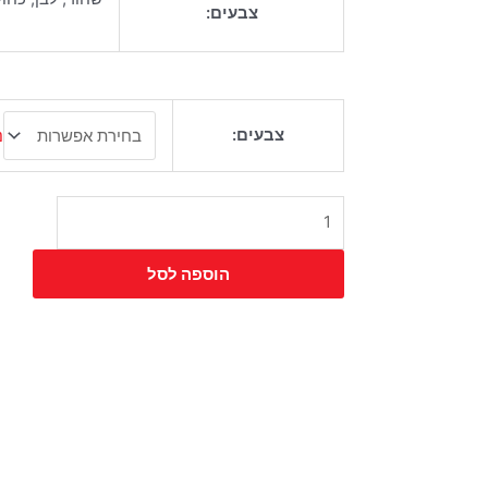
צבעים:
כמות
צבעים:
נ
של
שולחן
בר
סטריפ
הוספה לסל