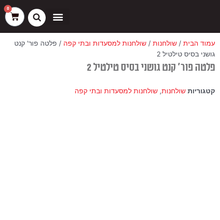
ילוג
שיווק
העדפות
פונקציונלי
סטטיסטיקה
0
עגלת
תוכן
קניות
כסאות בר
ריהוט חוץ
ספות בוט וספסלים
עמוד הבית
/
שולחנות
/
שולחנות למסעדות ובתי קפה
/ פלטה פור' קנט
גושני בסיס טילטיל 2
פלטה פור' קנט גושני בסיס טילטיל 2
קטגוריות
שולחנות
,
שולחנות למסעדות ובתי קפה