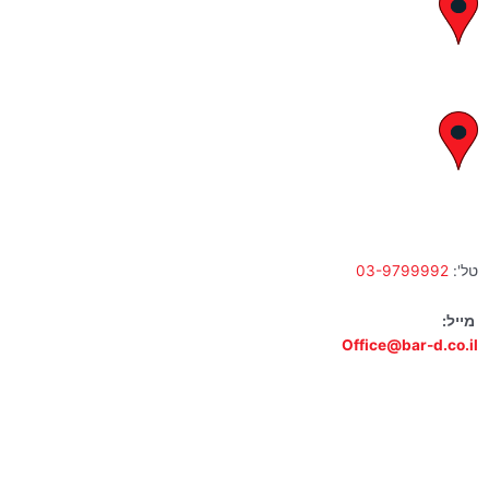
יצחק בן צבי 29, ראשון לציון
א' – ה' 8:00 – 18:00 | שישי 9:00 – 13:00
לח"י 28 , בני ברק
א' – ה' 10:00 – 18:00 | שישי 9:00 – 13:00
טל':
03-9799992
מייל:
Office@bar-d.co.il