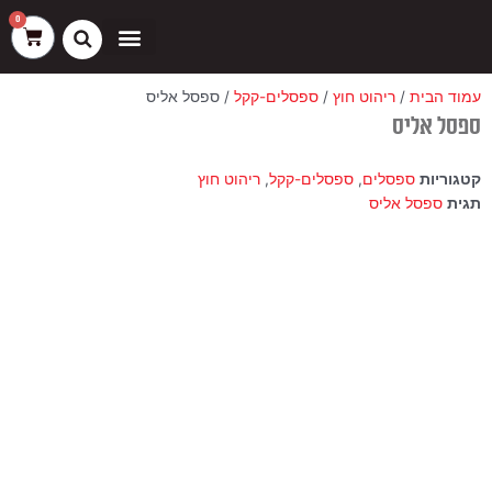
ילוג
שיווק
העדפות
פונקציונלי
סטטיסטיקה
0
עגלת
תוכן
קניות
כסאות בר
ריהוט חוץ
ספות בוט וספסלים
עמוד הבית
/
ריהוט חוץ
/
ספסלים-קקל
/ ספסל אליס
ספסל אליס
קטגוריות
ספסלים
,
ספסלים-קקל
,
ריהוט חוץ
תגית
ספסל אליס