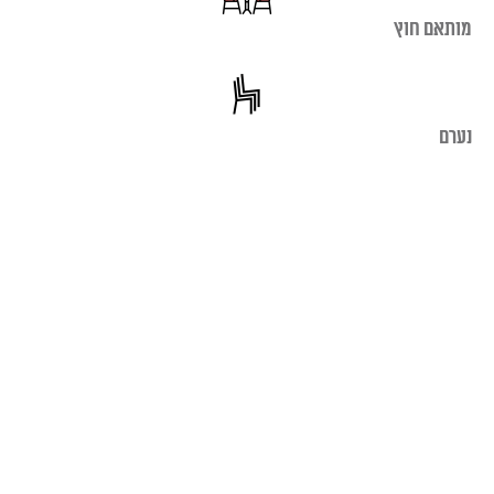
מותאם חוץ
נערם