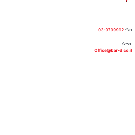
א' – ה' 10:00 – 18:00 | שישי 9:00 – 13:00
טל':
03-9799992
מייל:
Office@bar-d.co.il