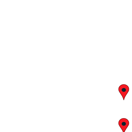
יצחק בן צבי 29, ראשון לציון
א' – ה' 8:00 – 18:00 | שישי 9:00 – 13:00
לח"י 28 , בני ברק