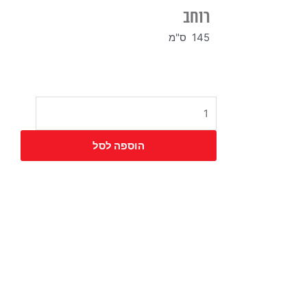
רוחב
145 ס"מ
כמות
של
ספה
הוספה לסל
מיוט
זוגי