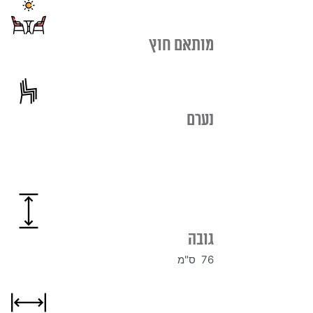
מותאם חוץ
נערם
גובה
76 ס"מ