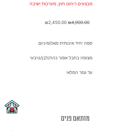
מבצעים ריהוט חוץ
,
מערכות ישיבה
המחיר
המחיר
₪
2,450.00
₪
4,900.00
המקורי
הנוכחי
היה:
הוא:
ספה יחיד איכותית מאלומיניום
₪2,450.00.
₪4,900.00.
מצופה בחבל אפור כהה/לבן/טיבעי
עד גמר המלאי
מותאם פנים