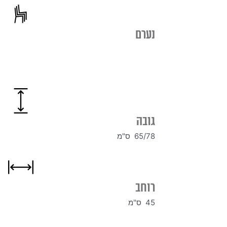
נערם
גובה
65/78 ס"מ
רוחב
45 ס"מ