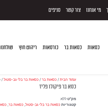
מי אנחנו
צור קשר
סניפים
כסאות
כסאות בר
כורסאות
ריהוט חוץ
שולחנו
עמוד הבית
/
כסאות בר
/
כסאות בר בלי גב-סטול
/ כ
כסא בר פיקולו פליז
מק"ט
ללא
קטגוריות
כסאות בר בלי גב-סטול
,
כסאות בר
,
כסאו