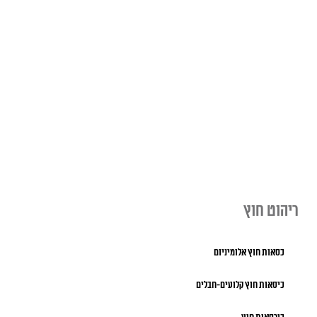
ריהוט חוץ
כסאות חוץ אלומיניום
כיסאות חוץ קלועים-חבלים