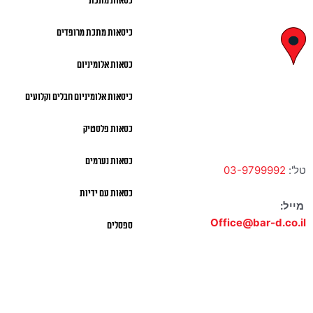
כסאות מתכת
שישי 9:00 – 13:00
כיסאות מתכת מרופדים
לח"י 28 , בני
כסאות אלומיניום
ברק
כיסאות אלומיניום חבלים וקלועים
א' – ה' 10:00 – 18:00 |
שישי 9:00 – 13:00
כסאות פלסטיק
כסאות נערמים
טל':
03-9799992
כסאות עם ידיות
מייל:
Office@bar-d.co.il
ספסלים