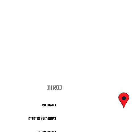
כסאות
יצחק בן צבי
כסאות עץ
29, ראשון לציון
כיסאות עץ מרופדים
א' – ה' 8:00 – 18:00 |