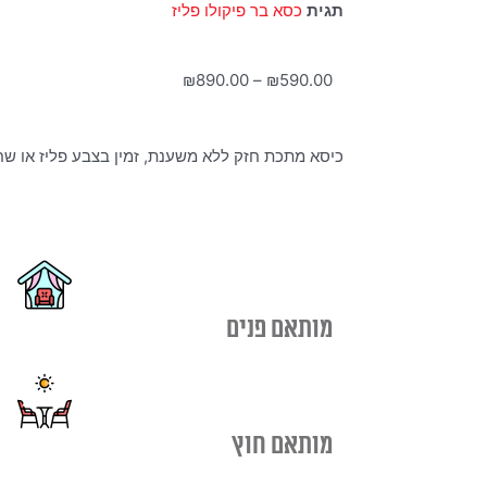
תגית
כסא בר פיקולו פליז
טווח
₪
890.00
–
₪
590.00
מחירים:
כיסא מתכת חזק ללא משענת, זמין בצבע פליז או שח
עד
מותאם פנים
מותאם חוץ