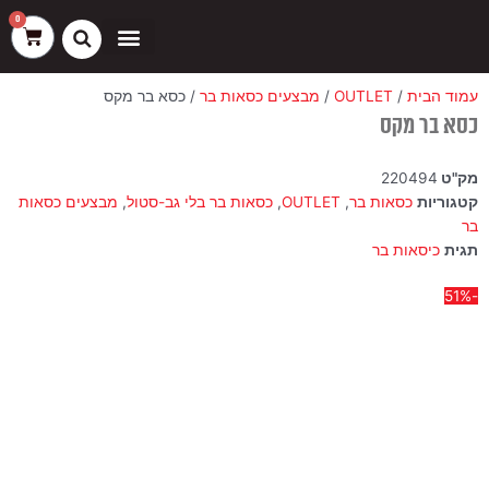
ילוג
שיווק
העדפות
פונקציונלי
סטטיסטיקה
0
עגלת
תוכן
קניות
כסאות בר
ריהוט חוץ
ספות בוט וספסלים
עמוד הבית
/
OUTLET
/
מבצעים כסאות בר
/ כסא בר מקס
כסא בר מקס
מק"ט
220494
קטגוריות
כסאות בר
,
OUTLET
,
כסאות בר בלי גב-סטול
,
מבצעים כסאות
בר
תגית
כיסאות בר
-51%