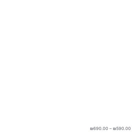
טווח
₪
690.00
–
₪
590.00
מחירים: