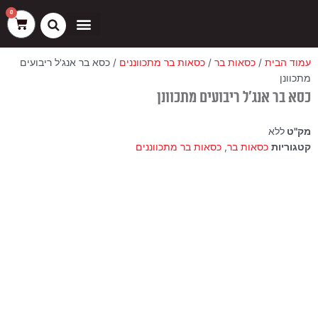
ילוג
שיווק
העדפות
פונקציונלי
סטטיסטיקה
0
עגלת
תוכן
קניות
כסאות בר
ריהוט חוץ
ספות בוט וספסלים
עמוד הבית
/
כסאות בר
/
כסאות בר מתכווננים
/ כסא בר אנג'ל ריבועים
מתכוונן
כסא בר אנג'ל ריבועים מתכוונן
מק"ט
ללא
קטגוריות
כסאות בר
,
כסאות בר מתכווננים