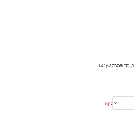
, בד שמנת עץ אגוז
נקה