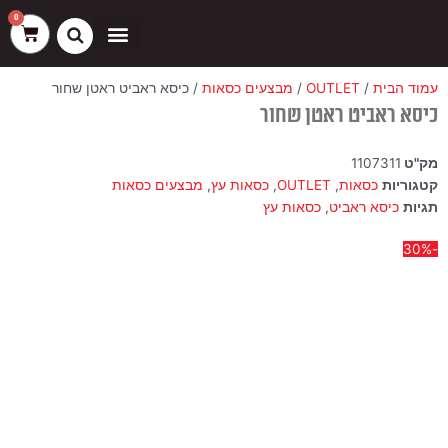
ילוג
שיווק
העדפות
פונקציונלי
סטטיסטיקה
0
עגלת
תוכן
קניות
כסאות בר
ריהוט חוץ
ספות בוט וספסלים
עמוד הבית
/
OUTLET
/
מבצעים כסאות
/ כיסא ראביט ראטן שחור
כיסא ראביט ראטן שחור
מק"ט
1107311
קטגוריות
כסאות
,
OUTLET
,
כסאות עץ
,
מבצעים כסאות
תגיות
כיסא ראביט
,
כסאות עץ
-30%