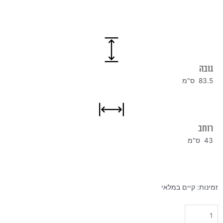
גובה
83.5 ס"מ
רוחב
43 ס"מ
כמות
זמינות:
קיים במלאי
של
כיסא
ראביט