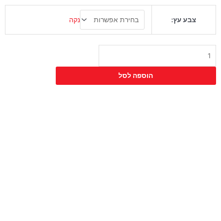
כמות
נקה
צבע עץ:
של
כיסא
קפה
הוספה לסל