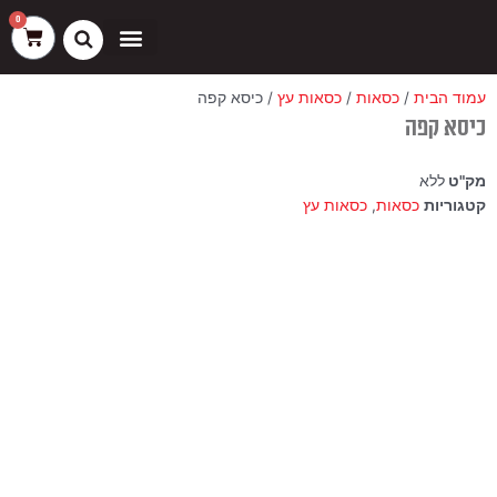
ילוג
שיווק
העדפות
פונקציונלי
סטטיסטיקה
0
עגלת
תוכן
קניות
כסאות בר
ריהוט חוץ
ספות בוט וספסלים
עמוד הבית
/
כסאות
/
כסאות עץ
/ כיסא קפה
כיסא קפה
מק"ט
ללא
קטגוריות
כסאות
,
כסאות עץ