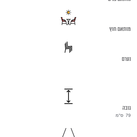
מותאם חוץ
נערם
גובה
79 ס"מ