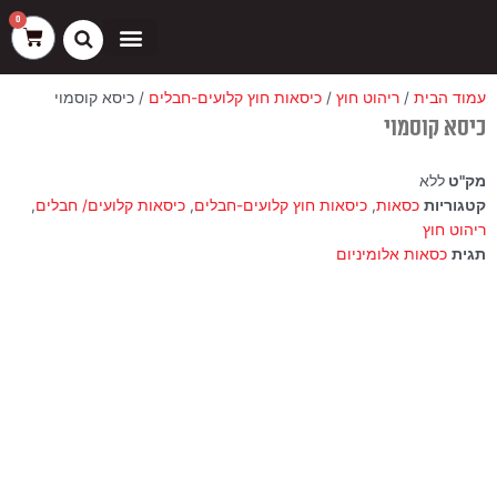
ילוג
שיווק
העדפות
פונקציונלי
סטטיסטיקה
0
עגלת
תוכן
קניות
כסאות בר
ריהוט חוץ
ספות בוט וספסלים
עמוד הבית
/
ריהוט חוץ
/
כיסאות חוץ קלועים-חבלים
/ כיסא קוסמוי
כיסא קוסמוי
מק"ט
ללא
קטגוריות
כסאות
,
כיסאות חוץ קלועים-חבלים
,
כיסאות קלועים/ חבלים
,
ריהוט חוץ
תגית
כסאות אלומיניום