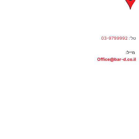
לח"י 28 , בני ברק
א' – ה' 10:00 – 18:00 | שישי 9:00 – 13:00
טל':
03-9799992
מייל:
Office@bar-d.co.il