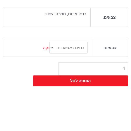
בריק אדום, חמרה, שחור
צבעים:
כמות
נקה
צבעים:
של
כיסא
קאפרי
הוספה לסל