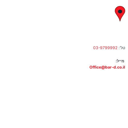
לח"י 28 , בני ברק
א' – ה' 10:00 – 18:00 | שישי 9:00 – 13:00
טל':
03-9799992
מייל:
Office@bar-d.co.il