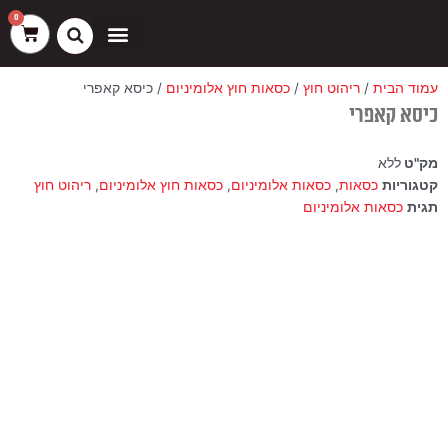
ילוג
שיווק
העדפות
פונקציונלי
סטטיסטיקה
0
עגלת
תוכן
קניות
כסאות בר
ריהוט חוץ
ספות בוט וספסלים
עמוד הבית
/
ריהוט חוץ
/
כסאות חוץ אלומיניום
/ כיסא קאפרי
כיסא קאפרי
מק"ט
ללא
קטגוריות
כסאות
,
כסאות אלומיניום
,
כסאות חוץ אלומיניום
,
ריהוט חוץ
תגית
כסאות אלומיניום