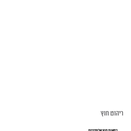
ריהוט חוץ
כסאות חוץ אלומיניום