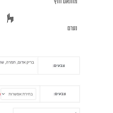
מותאם חוץ
נערם
בריק אדום, חמרה, שח
צבעים:
כמות
צבעים:
נ
של
כיסא
קאפרי
מרופד