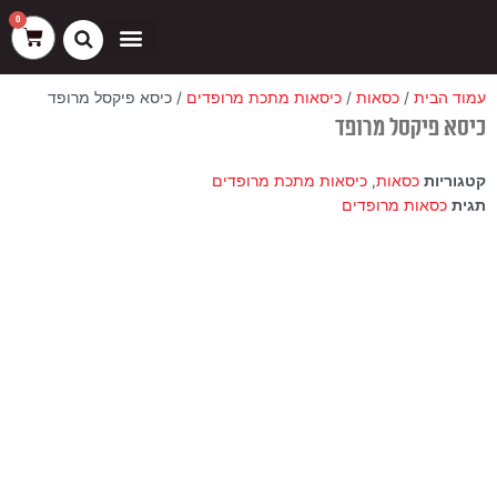
ילוג
שיווק
העדפות
פונקציונלי
סטטיסטיקה
0
עגלת
תוכן
קניות
כסאות בר
ריהוט חוץ
ספות בוט וספסלים
עמוד הבית
/
כסאות
/
כיסאות מתכת מרופדים
/ כיסא פיקסל מרופד
כיסא פיקסל מרופד
קטגוריות
כסאות
,
כיסאות מתכת מרופדים
תגית
כסאות מרופדים