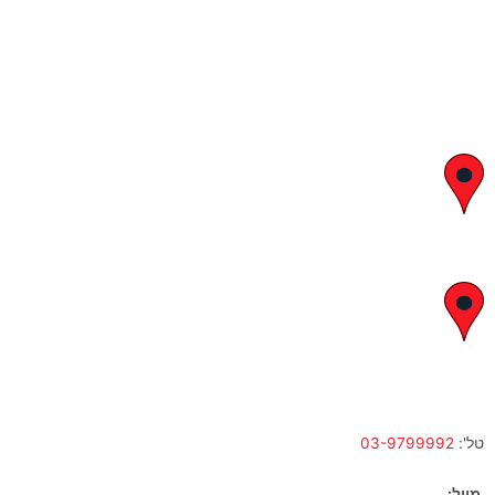
יצחק בן צבי 29, ראשון לציון
א' – ה' 8:00 – 18:00 | שישי 9:00 – 13:00
לח"י 28 , בני ברק
א' – ה' 10:00 – 18:00 | שישי 9:00 – 13:00
טל':
03-9799992
מייל: