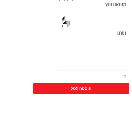
מותאם חוץ
נערם
כמות
של
כיסא
הוספה לסל
פיט
מרופד