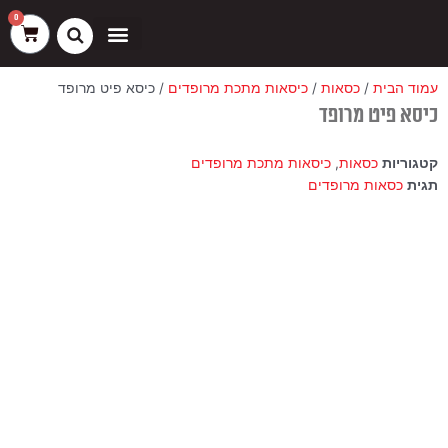
ילוג
שיווק
העדפות
פונקציונלי
סטטיסטיקה
0
עגלת
תוכן
קניות
כסאות בר
ריהוט חוץ
ספות בוט וספסלים
עמוד הבית
/
כסאות
/
כיסאות מתכת מרופדים
/ כיסא פיט מרופד
כיסא פיט מרופד
קטגוריות
כסאות
,
כיסאות מתכת מרופדים
תגית
כסאות מרופדים