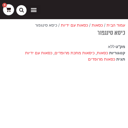
ילוג
שיווק
העדפות
פונקציונלי
סטטיסטיקה
0
עגלת
תוכן
קניות
כסאות בר
ריהוט חוץ
ספות בוט וספסלים
עמוד הבית
/
כסאות
/
כסאות עם ידיות
/ כיסא סינגפור
כיסא סינגפור
מק"ט
ללא
קטגוריות
כסאות
,
כיסאות מתכת מרופדים
,
כסאות עם ידיות
תגית
כסאות מרופדים