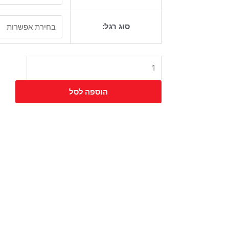
כיסא
ניס
סוג רגל:
מרופד
רגל
פרמידה
הוספה לסל