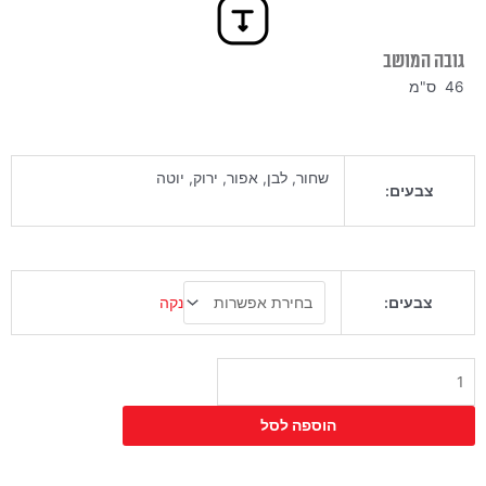
גובה המושב
46 ס"מ
שחור, לבן, אפור, ירוק, יוטה
צבעים:
כמות
נקה
צבעים:
של
כיסא
מוב
הוספה לסל