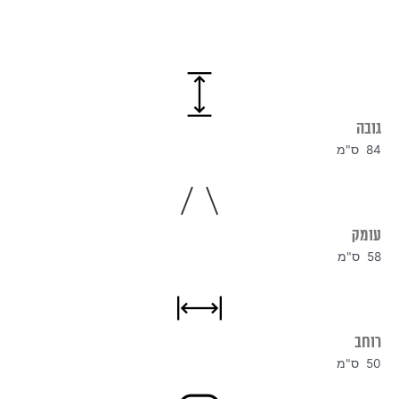
גובה
84 ס"מ
עומק
58 ס"מ
רוחב
50 ס"מ