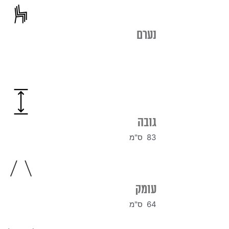
נערם
גובה
83 ס"מ
עומק
64 ס"מ