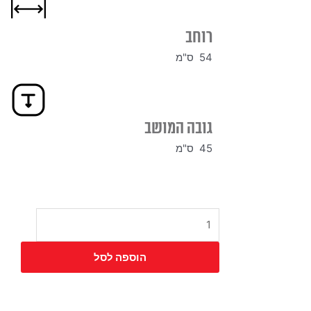
רוחב
54 ס"מ
גובה המושב
45 ס"מ
כמות
של
כיסא
הוספה לסל
מוב
ידיות