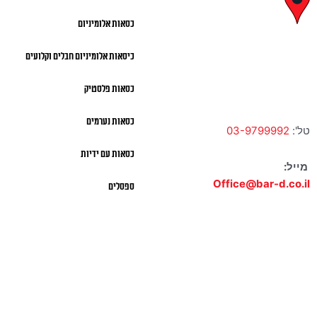
לח"י 28 , בני
כסאות אלומיניום
ברק
כיסאות אלומיניום חבלים וקלועים
א' – ה' 10:00 – 18:00 |
שישי 9:00 – 13:00
כסאות פלסטיק
כסאות נערמים
טל':
03-9799992
כסאות עם ידיות
מייל:
Office@bar-d.co.il
ספסלים