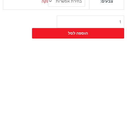
נקה
צבעים:
של
כיסא
ללין
הוספה לסל