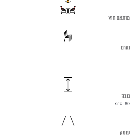
מותאם חוץ
נערם
גובה
80 ס"מ
עומק