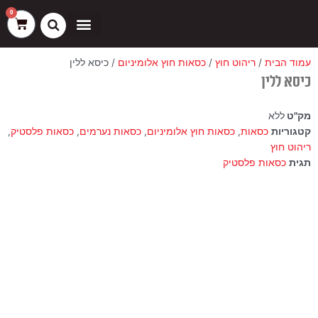
ילוג
שיווק
העדפות
פונקציונלי
סטטיסטיקה
0
עגלת
תוכן
קניות
כסאות בר
ריהוט חוץ
ספות בוט וספסלים
עמוד הבית
/
ריהוט חוץ
/
כסאות חוץ אלומיניום
/ כיסא ללין
כיסא ללין
מק"ט
ללא
קטגוריות
כסאות
,
כסאות חוץ אלומיניום
,
כסאות נערמים
,
כסאות פלסטיק
,
ריהוט חוץ
תגית
כסאות פלסטיק