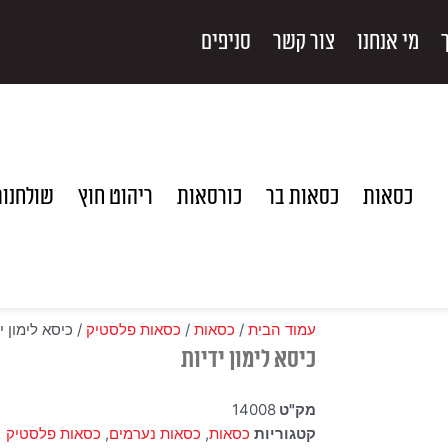
מי אנחנו
צור קשר
סניפים
כסאות
כסאות בר
כורסאות
ריהוט חוץ
שולחנו
עמוד הבית
/
כסאות
/
כסאות פלסטיק
/ כיסא לימון י
כיסא לימון ידיות
מק"ט
14008
קטגוריות
כסאות
,
כסאות נערמים
,
כסאות פלסטיק