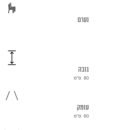
נערם
גובה
80 ס"מ
עומק
60 ס"מ