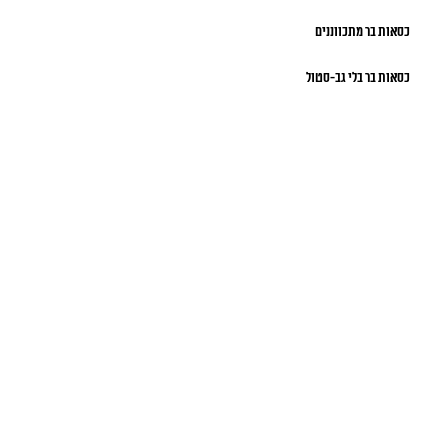
כסאות בר מתכווננים
כסאות בר בלי גב-סטול