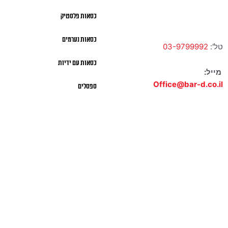
א' – ה' 10:00 – 18:00 |
שישי 9:00 – 13:00
כסאות פלסטיק
כסאות נערמים
טל':
03-9799992
כסאות עם ידיות
מייל:
Office@bar-d.co.il
ספסלים