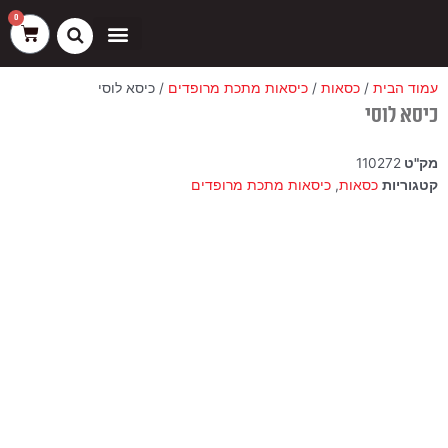
ילוג
שיווק
העדפות
פונקציונלי
סטטיסטיקה
0
עגלת
תוכן
קניות
כסאות בר
ריהוט חוץ
ספות בוט וספסלים
עמוד הבית
/
כסאות
/
כיסאות מתכת מרופדים
/ כיסא לוסי
כיסא לוסי
מק"ט
110272
קטגוריות
כסאות
,
כיסאות מתכת מרופדים