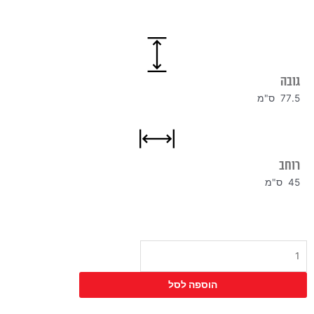
גובה
77.5 ס"מ
רוחב
45 ס"מ
כמות
של
כיסא
הוספה לסל
לוסי