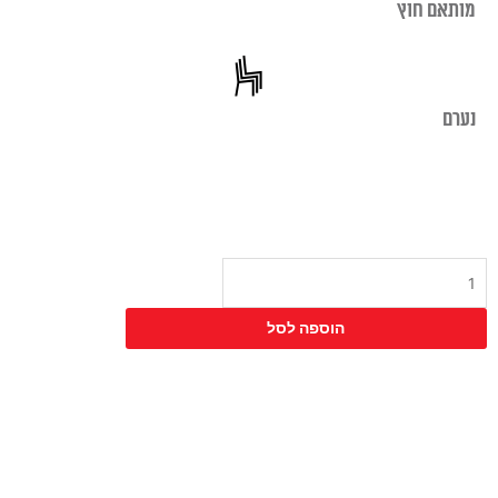
מותאם חוץ
נערם
כמות
של
כיסא
הוספה לסל
לובר
מרופד