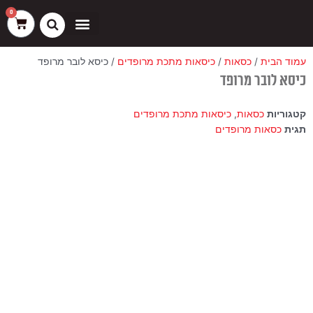
ילוג
שיווק
העדפות
פונקציונלי
סטטיסטיקה
0
עגלת
תוכן
קניות
כסאות בר
ריהוט חוץ
ספות בוט וספסלים
עמוד הבית
/
כסאות
/
כיסאות מתכת מרופדים
/ כיסא לובר מרופד
כיסא לובר מרופד
קטגוריות
כסאות
,
כיסאות מתכת מרופדים
תגית
כסאות מרופדים