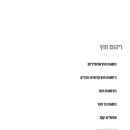
ריהוט חוץ
כסאות חוץ אלומיניום
כיסאות חוץ קלועים-חבלים
כורסאות חוץ
כסאות בר חוץ
ספסלים-קקל