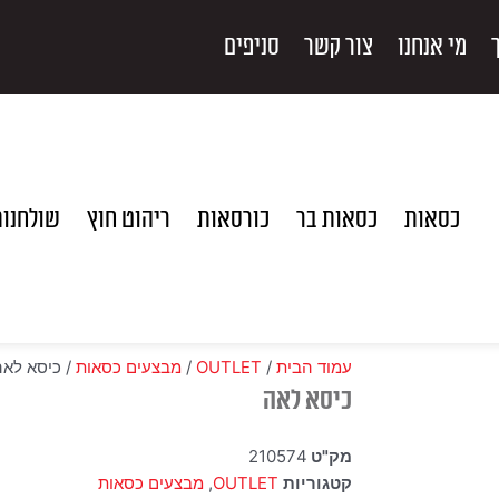
מי אנחנו
צור קשר
סניפים
כסאות
כסאות בר
כורסאות
ריהוט חוץ
שולחנו
עמוד הבית
/
OUTLET
/
מבצעים כסאות
/ כיסא לאה
כיסא לאה
מק"ט
210574
קטגוריות
OUTLET
,
מבצעים כסאות