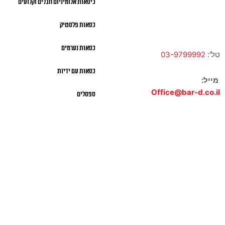
כיסאות אלומיניום חבלים וקלועים
א' – ה' 10:00 – 18:00 |
שישי 9:00 – 13:00
כסאות פלסטיק
כסאות נערמים
טל':
03-9799992
כסאות עם ידיות
מייל:
Office@bar-d.co.il
ספסלים