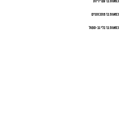
כסאות בר עם ידיות
כסאות בר מתכווננים
כסאות בר בלי גב-סטול