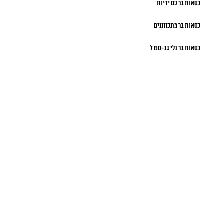
כסאות בר עם ידיות
כסאות בר מתכווננים
כסאות בר בלי גב-סטול