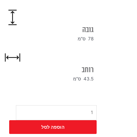
גובה
78 ס"מ
רוחב
43.5 ס"מ
כמות
של
כיסא
הוספה לסל
טוי