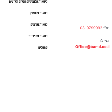
כיסאות אלומיניום חבלים וקלועים
א' – ה' 10:00 – 18:00 |
שישי 9:00 – 13:00
כסאות פלסטיק
כסאות נערמים
טל':
03-9799992
כסאות עם ידיות
מייל:
Office@bar-d.co.il
ספסלים