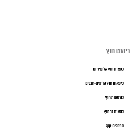
ריהוט חוץ
כסאות חוץ אלומיניום
כיסאות חוץ קלועים-חבלים
כורסאות חוץ
כסאות בר חוץ
ספסלים-קקל