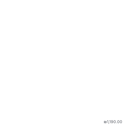
₪
1,190.00