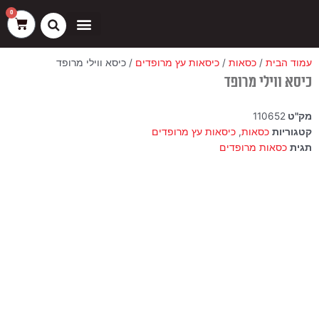
ילוג
שיווק
העדפות
פונקציונלי
סטטיסטיקה
0
עגלת
תוכן
קניות
כסאות בר
ריהוט חוץ
ספות בוט וספסלים
עמוד הבית
/
כסאות
/
כיסאות עץ מרופדים
/ כיסא ווילי מרופד
כיסא ווילי מרופד
מק"ט
110652
קטגוריות
כסאות
,
כיסאות עץ מרופדים
תגית
כסאות מרופדים