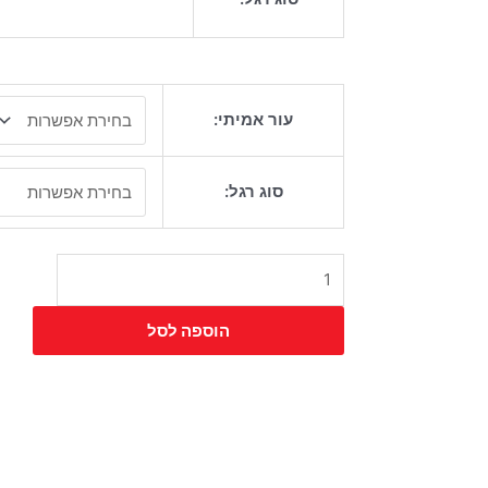
כמות
עור אמיתי:
של
כיסא
דנמרק
סוג רגל:
הוספה לסל