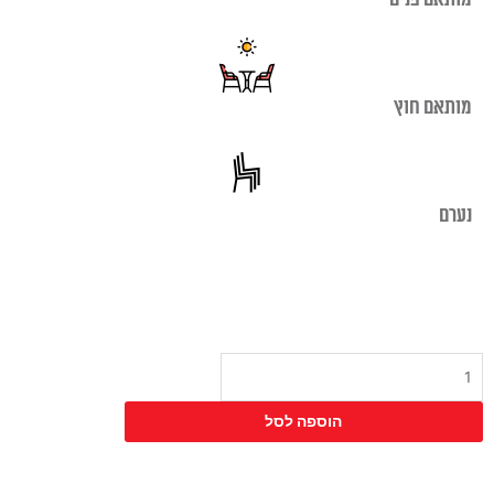
מותאם חוץ
נערם
כמות
של
כיסא
הוספה לסל
דברה