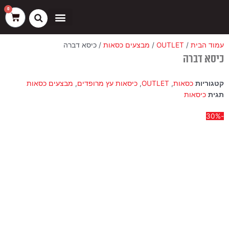
ילוג
שיווק
העדפות
פונקציונלי
סטטיסטיקה
0
עגלת
תוכן
קניות
כסאות בר
ריהוט חוץ
ספות בוט וספסלים
עמוד הבית
/
OUTLET
/
מבצעים כסאות
/ כיסא דברה
כיסא דברה
קטגוריות
כסאות
,
OUTLET
,
כיסאות עץ מרופדים
,
מבצעים כסאות
תגית
כיסאות
-30%