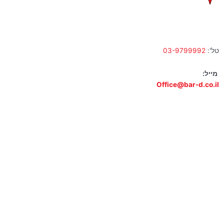
א' – ה' 10:00 – 18:00 | שישי 9:00 – 13:00
טל':
03-9799992
מייל:
Office@bar-d.co.il