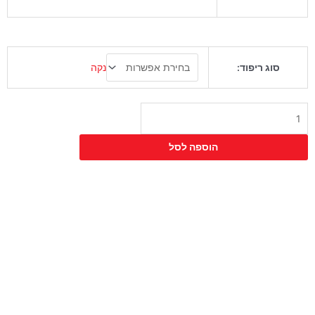
כמות
נקה
סוג ריפוד:
של
כיסא
גרוב
הוספה לסל