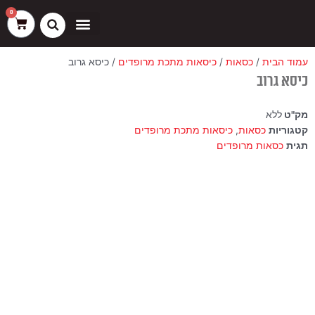
ילוג
שיווק
העדפות
פונקציונלי
סטטיסטיקה
0
עגלת
תוכן
קניות
כסאות בר
ריהוט חוץ
ספות בוט וספסלים
עמוד הבית
/
כסאות
/
כיסאות מתכת מרופדים
/ כיסא גרוב
כיסא גרוב
מק"ט
ללא
קטגוריות
כסאות
,
כיסאות מתכת מרופדים
תגית
כסאות מרופדים