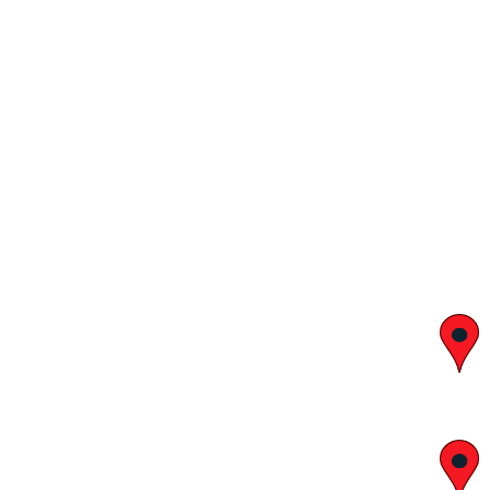
יצחק בן צבי 29, ראשון לציון
א' – ה' 8:00 – 18:00 | שישי 9:00 – 13:00
לח"י 28 , בני ברק