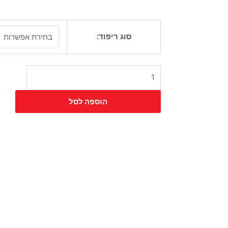
כמות
סוג ריפוד:
של
כיסא
גרוב
משרדי
הוספה לסל