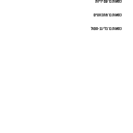
כסאות בר עם ידיות
כסאות בר מתכווננים
כסאות בר בלי גב-סטול