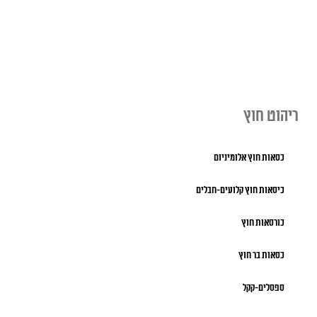
ריהוט חוץ
כסאות חוץ אלומיניום
כיסאות חוץ קלועים-חבלים
כורסאות חוץ
כסאות בר חוץ
ספסלים-קקל