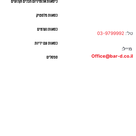
כיסאות אלומיניום חבלים וקלועים
א' – ה' 10:00 – 18:00 |
שישי 9:00 – 13:00
כסאות פלסטיק
כסאות נערמים
טל':
03-9799992
כסאות עם ידיות
מייל:
Office@bar-d.co.il
ספסלים