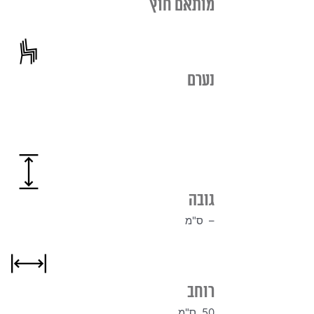
מותאם חוץ
נערם
גובה
– ס"מ
רוחב
50 ס"מ