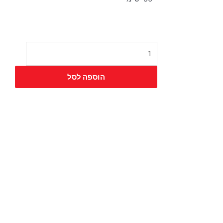
כמות
של
כיסא
הוספה לסל
ג'ולייטה
גב
אגוז