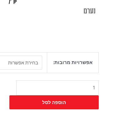
נערם
כמות
אפשרויות מרובות:
של
כיסא
בר
קקון
הוספה לסל