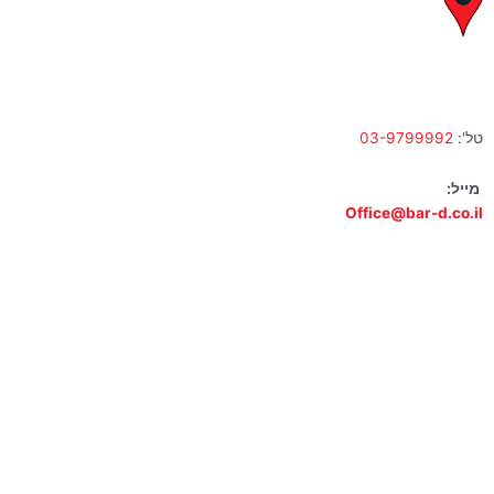
לח"י 28 , בני ברק
א' – ה' 10:00 – 18:00 | שישי 9:00 – 13:00
טל':
03-9799992
מייל:
Office@bar-d.co.il