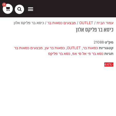
ילוג
שיווק
העדפות
פונקציונלי
סטטיסטיקה
0
עגלת
תוכן
קניות
כסאות בר
ריהוט חוץ
ספות בוט וספסלים
עמוד הבית
/
OUTLET
/
מבצעים כסאות בר
/ כיסא בר פליקס אלון
כיסא בר פליקס אלון
מק"ט
21088
קטגוריות
כסאות בר
,
OUTLET
,
כסאות בר עץ
,
מבצעים כסאות בר
תגיות
כסא בר פי אל סי אפ
,
כסא בר פליקס
-44%