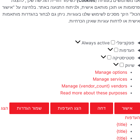
אנו משתמשים בעוגיות (
Cookies)
לשיפור חוויית הגלישה שלך, להצגת
פרסומות או תוכן מותאם אישית, ולניתוח התנועה באתר. בלחיצה על "אישור
הכול" הינך מסכים לשימוש שלנו בעוגיות. ניתן גם לבחור בהגדרות מותאמות
אישית או לדחות עוגיות שאינן הכרחיות.
פונקציונלי
Always active
העדפות
סטטיסטיקה
שיווק
Manage options
Manage services
Manage {vendor_count} vendors
Read more about these purposes
אישור
דחה
הצג העדפות
שמור הגדרות
הצג
העדפות
{title}
{title}
{title}