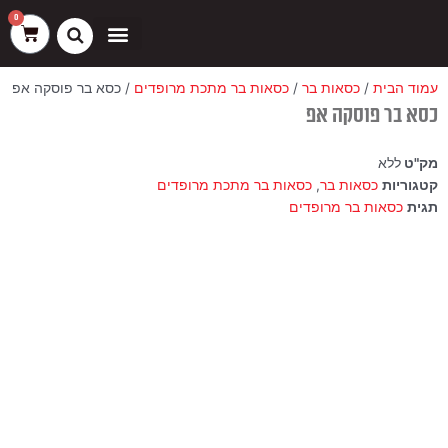
ילוג
שיווק
העדפות
פונקציונלי
סטטיסטיקה
0
עגלת
תוכן
קניות
כסאות בר
ריהוט חוץ
ספות בוט וספסלים
עמוד הבית
/
כסאות בר
/
כסאות בר מתכת מרופדים
/ כסא בר פוסקה אפ
כסא בר פוסקה אפ
מק"ט
ללא
קטגוריות
כסאות בר
,
כסאות בר מתכת מרופדים
תגית
כסאות בר מרופדים