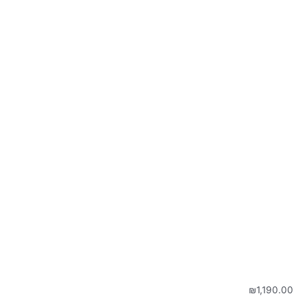
₪
1,190.00