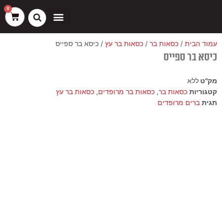
ילוג
שיווק
העדפות
פונקציונלי
סטטיסטיקה
0
עגלת
תוכן
קניות
כסאות בר
ריהוט חוץ
ספות בוט וספסלים
עמוד הבית
/
כסאות בר
/
כסאות בר עץ
/ כיסא בר ספייס
כיסא בר ספייס
מק"ט
ללא
קטגוריות
כסאות בר
,
כסאות בר מרופדים
,
כסאות בר עץ
תגית
ברים מרופדים