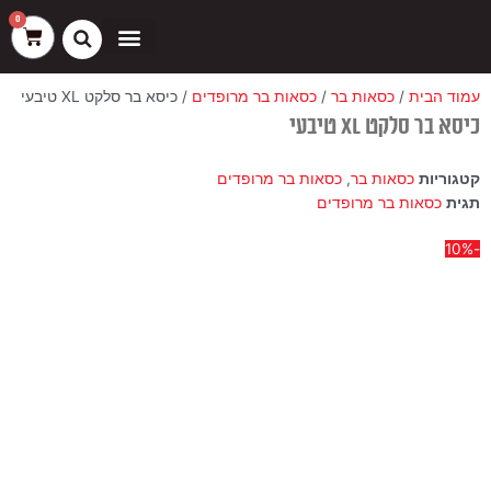
ילוג
שיווק
העדפות
פונקציונלי
סטטיסטיקה
0
עגלת
תוכן
קניות
כסאות בר
ריהוט חוץ
ספות בוט וספסלים
עמוד הבית
/
כסאות בר
/
כסאות בר מרופדים
/ כיסא בר סלקט XL טיבעי
כיסא בר סלקט XL טיבעי
קטגוריות
כסאות בר
,
כסאות בר מרופדים
תגית
כסאות בר מרופדים
-10%