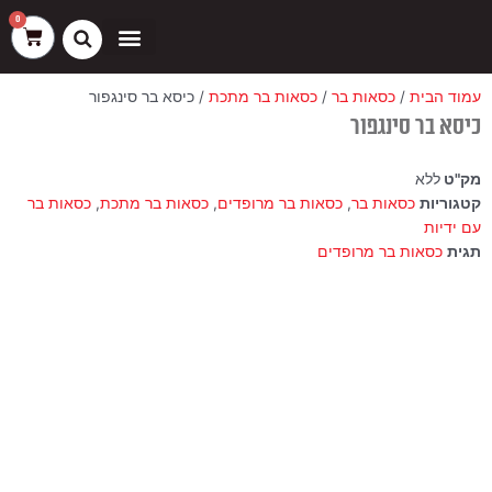
ילוג
שיווק
העדפות
פונקציונלי
סטטיסטיקה
0
עגלת
תוכן
קניות
כסאות בר
ריהוט חוץ
ספות בוט וספסלים
עמוד הבית
/
כסאות בר
/
כסאות בר מתכת
/ כיסא בר סינגפור
כיסא בר סינגפור
מק"ט
ללא
קטגוריות
כסאות בר
,
כסאות בר מרופדים
,
כסאות בר מתכת
,
כסאות בר
עם ידיות
תגית
כסאות בר מרופדים