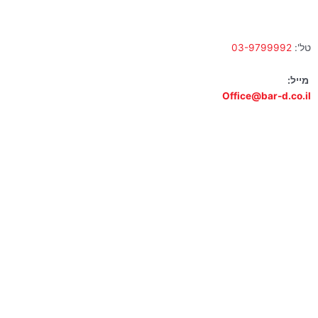
א' – ה' 10:00 – 18:00 | שישי 9:00 – 13:00
טל':
03-9799992
מייל:
Office@bar-d.co.il