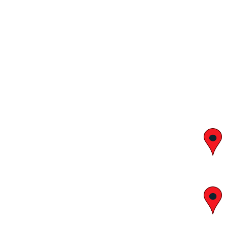
יצחק בן צבי 29, ראשון לציון
א' – ה' 8:00 – 18:00 | שישי 9:00 – 13:00
לח"י 28 , בני ברק