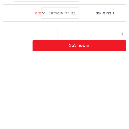
כיסא
בר
נקה
גובה מושב:
סינגפור
הוספה לסל