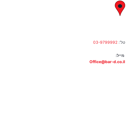
לח"י 28 , בני ברק
א' – ה' 10:00 – 18:00 | שישי 9:00 – 13:00
טל':
03-9799992
מייל:
Office@bar-d.co.il